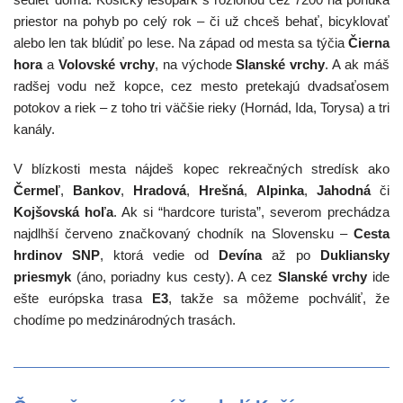
priestor na pohyb po celý rok – či už chceš behať, bicyklovať
alebo len tak blúdiť po lese. Na západ od mesta sa týčia
Čierna
hora
a
Volovské vrchy
, na východe
Slanské vrchy
.
A ak máš
radšej vodu než kopce, cez mesto pr
etekajú dvadsaťosem
potokov a riek – z toho tri väčšie rieky (Hornád, Ida, Torysa) a tri
kanály.
V blízkosti mesta nájdeš kopec rekreačných stredísk ako
Čermeľ
,
Bankov
,
Hradová
,
Hrešná
,
Alpinka
,
Jahodná
či
Kojšovská hoľa
. Ak si “hardcore turista”, severom prechádza
najdlhší červeno značkovaný chodník na Slovensku –
Cesta
hrdinov SNP
, ktorá vedie od
Devína
až po
Dukliansky
priesmyk
(áno, poriadny kus cesty). A cez
Slanské vrchy
ide
ešte európska trasa
E3
, takže sa môžeme pochváliť, že
chodíme po medzinárodných trasách.