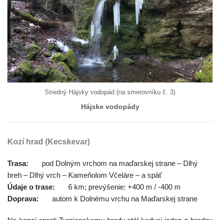
Stredný Hájsky vodopád (na smerovníku č. 3)
Hájske vodopády
Kozí hrad (Kecskevar)
Trasa:
pod Dolným vrchom na maďarskej strane – Dlhý
breh – Dlhý vrch – Kameňolom Včeláre – a späť
Údaje o trase:
6 km; prevýšenie: +400 m / -400 m
Doprava:
autom k Dolnému vrchu na Maďarskej strane