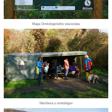
Mapa Ornitologického stacionára
Návšteva u ornitológov