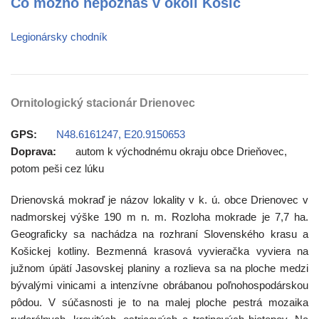
Čo možno nepoznáš v okolí Košíc
Legionársky chodník
Ornitologický stacionár Drienovec
GPS:
N48.6161247, E20.9150653
Doprava:
autom k východnému okraju obce Drieňovec,
potom peši cez lúku
Drienovská mokraď je názov lokality v k. ú. obce Drienovec v
nadmorskej výške 190 m n. m. Rozloha mokrade je 7,7 ha.
Geograficky sa nachádza na rozhraní Slovenského krasu a
Košickej kotliny. Bezmenná krasová vyvieračka vyviera na
južnom úpätí Jasovskej planiny a rozlieva sa na ploche medzi
bývalými vinicami a intenzívne obrábanou poľnohospodárskou
pôdou. V súčasnosti je to na malej ploche pestrá mozaika