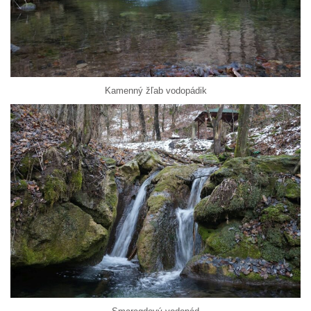
Kamenný žľab vodopádik