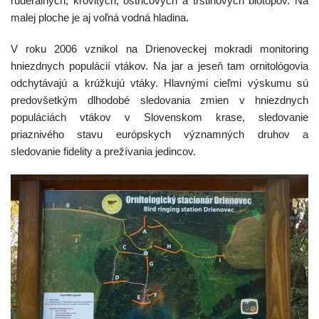
ruderálnych, krovitých, ostricových a trstinových biotopov. Na
malej ploche je aj voľná vodná hladina.
V roku 2006 vznikol na Drienoveckej mokradi monitoring
hniezdnych populácií vtákov. Na jar a jeseň tam ornitológovia
odchytávajú a krúžkujú vtáky. Hlavnými cieľmi výskumu sú
predovšetkým dlhodobé sledovania zmien v hniezdnych
populáciách vtákov v Slovenskom krase, sledovanie
priaznivého stavu európskych významných druhov a
sledovanie fidelity a prežívania jedincov.