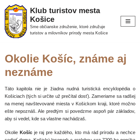
Klub turistov mesta
Skip
Košice
to
Sme občianske združenie, ktoré združuje
content
turistov a milovníkov prírody mesta Košice
Okolie Košíc, známe aj
neznáme
Táto kapitola nie je žiadna nudná turistická encyklopédia o
Košiciach (tých si určite už prečítal dosť). Zameriame sa radšej
na menej navštevované miesta v Košickom kraji, ktoré možno
ešte nepoznáš. Ale predtým si povedzme aspoň pár základov,
aby si vedel, kde sa vlastne nachádzaš.
Okolie
Košíc
je raj pre každého, kto má rád prírodu a nechce
sedieť doma. Košický lesopark s rozlohou cez 7200 ha ponúka