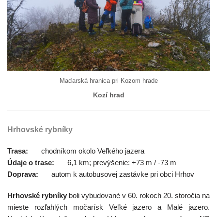
Maďarská hranica pri Kozom hrade
Kozí hrad
Hrhovské rybníky
Trasa:
chodníkom okolo Veľkého jazera
Údaje o trase:
6,1 km; prevýšenie: +73 m / -73 m
Doprava:
autom k autobusovej zastávke pri obci Hrhov
Hrhovské rybníky
boli vybudované v 60. rokoch 20. storočia na
mieste rozľahlých močarísk Veľké jazero a Malé jazero.