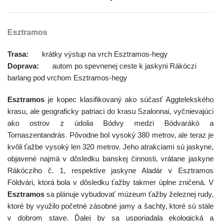
Esztramos
Trasa:
krátky výstup na vrch Esztramos-hegy
Doprava:
autom po spevnenej ceste k jaskyni Rákóczi
barlang pod vrchom Esztramos-hegy
Esztramos
je kopec klasifikovaný ako súčasť Aggtelekského
krasu, ale geograficky patriaci do krasu Szalonnai, vyčnievajúci
ako ostrov z údolia Bódvy medzi Bódvarákó a
Tornaszentandrás. Pôvodne bol vysoký 380 metrov, ale teraz je
kvôli ťažbe vysoký len 320 metrov. Jeho atrakciami sú jaskyne,
objavené najmä v dôsledku banskej činnosti, vrátane jaskyne
Rákócziho č. 1, respektíve jaskyne Aladár v Esztramos
Földvári, ktorá bola v dôsledku ťažby takmer úplne zničená. V
Esztramos
sa plánuje vybudovať múzeum ťažby železnej rudy,
ktoré by využilo početné zásobné jamy a šachty, ktoré sú stále
v dobrom stave. Ďalej by sa usporiadala ekologická a