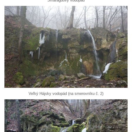
Smaragdový vodopád
Veľký Hájsky vodopád (na smerovníku č. 2)