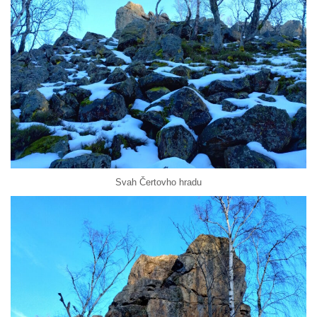
Svah Čertovho hradu