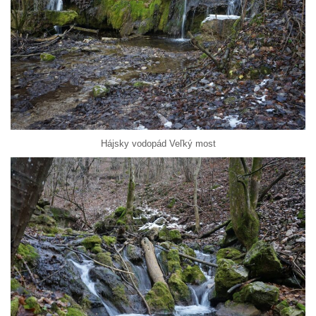
Hájsky vodopád Veľký most