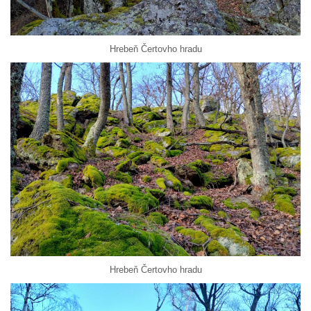
Hrebeň Čertovho hradu
Hrebeň Čertovho hradu