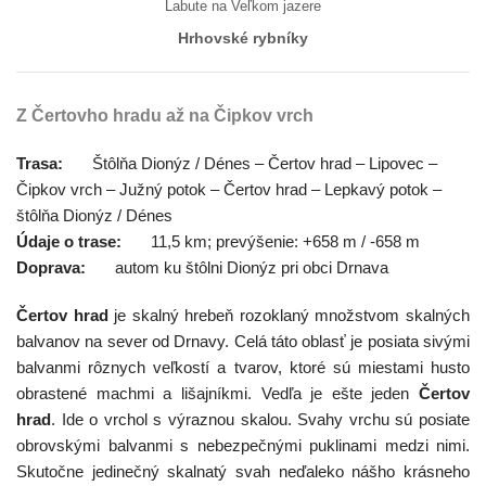
Labute na Veľkom jazere
Hrhovské rybníky
Z Čertovho hradu až na Čipkov vrch
Trasa:
Štôlňa Dionýz / Dénes – Čertov hrad – Lipovec –
Čipkov vrch – Južný potok – Čertov hrad – Lepkavý potok –
štôlňa Dionýz / Dénes
Údaje o trase:
11,5 km; prevýšenie: +658 m / -658 m
Doprava:
autom ku štôlni Dionýz pri obci Drnava
Čertov hrad
je skalný hrebeň rozoklaný množstvom skalných
balvanov na sever od Drnavy. Celá táto oblasť je posiata sivými
balvanmi rôznych veľkostí a tvarov, ktoré sú miestami husto
obrastené machmi a lišajníkmi. Vedľa je ešte jeden
Čertov
hrad
. Ide o vrchol s výraznou skalou. Svahy vrchu sú posiate
obrovskými balvanmi s nebezpečnými puklinami medzi nimi.
Skutočne jedinečný skalnatý svah neďaleko nášho krásneho