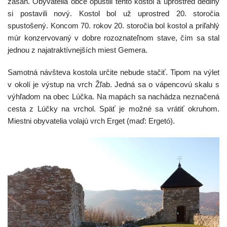
zásah. Obyvatelia obce opustili tento kostol a uprostred dediny
si postavili nový. Kostol bol už uprostred 20. storočia
spustošený. Koncom 70. rokov 20. storočia bol kostol a priľahlý
múr konzervovaný v dobre rozoznateľnom stave, čím sa stal
jednou z najatraktívnejších miest Gemera.
Samotná návšteva kostola určite nebude stačiť. Tipom na výlet
v okolí je výstup na vrch Žľab. Jedná sa o vápencovú skalu s
výhľadom na obec Lúčka. Na mapách sa nachádza neznačená
cesta z Lúčky na vrchol. Späť je možné sa vrátiť okruhom.
Miestni obyvatelia volajú vrch Erget (maď: Ergetó).