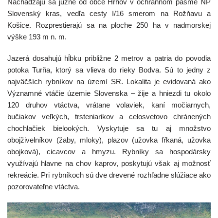
Nachádzajú sa južne od obce Hrhov v ochrannom pásme NP
Slovenský kras, vedľa cesty I/16 smerom na Rožňavu a
Košice. Rozprestierajú sa na ploche 250 ha v nadmorskej
výške 193 m n. m.
Jazerá dosahujú hĺbku približne 2 metrov a patria do povodia
potoka Turňa, ktorý sa vlieva do rieky Bodva. Sú to jedny z
najväčších rybníkov na území SR. Lokalita je evidovaná ako
Významné vtáčie územie Slovenska – žije a hniezdi tu okolo
120 druhov vtáctva, vrátane volaviek, kaní močiarnych,
bučiakov veľkých, trsteniarikov a celosvetovo chránených
chochlačiek bielookých. Vyskytuje sa tu aj množstvo
obojživelníkov (žaby, mloky), plazov (užovka fŕkaná, užovka
obojková), cicavcov a hmyzu. Rybníky sa hospodársky
využívajú hlavne na chov kaprov, poskytujú však aj možnosť
rekreácie. Pri rybníkoch sú dve drevené rozhľadne slúžiace ako
pozorovateľne vtáctva.