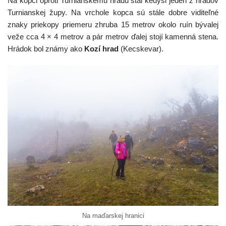
Na kopci oproti Turnianskemu hradu stál kedysi jeden z hradov
Turnianskej župy. Na vrchole kopca sú stále dobre viditeľné
znaky priekopy priemeru zhruba 15 metrov okolo ruín bývalej
veže cca 4 × 4 metrov a pár metrov ďalej stojí kamenná stena.
Hrádok bol známy ako
Kozí hrad
(Kecskevar).
Na maďarskej hranici