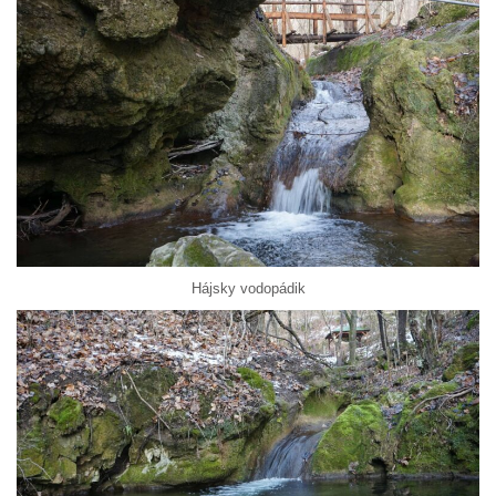
Hájsky vodopádik