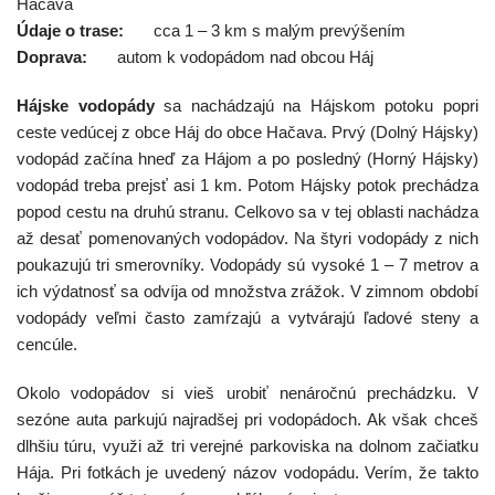
Hačava
Údaje o trase:
cca 1 – 3 km s malým prevýšením
Doprava:
autom k vodopádom nad obcou Háj
Hájske vodopády
sa nachádzajú na Hájskom potoku popri
ceste vedúcej z obce Háj do obce Hačava. Prvý (Dolný Hájsky)
vodopád začína hneď za Hájom a po posledný (Horný Hájsky)
vodopád treba prejsť asi 1 km. Potom Hájsky potok prechádza
popod cestu na druhú stranu. Celkovo sa v tej oblasti nachádza
až desať pomenovaných vodopádov. Na štyri vodopády z nich
poukazujú tri smerovníky. Vodopády sú vysoké 1 – 7 metrov a
ich výdatnosť sa odvíja od množstva zrážok. V zimnom období
vodopády veľmi často zamŕzajú a vytvárajú ľadové steny a
cencúle.
Okolo vodopádov si vieš urobiť nenáročnú prechádzku. V
sezóne auta parkujú najradšej pri vodopádoch. Ak však chceš
dlhšiu túru, využi až tri verejné parkoviska na dolnom začiatku
Hája. Pri fotkách je uvedený názov vodopádu. Verím, že takto