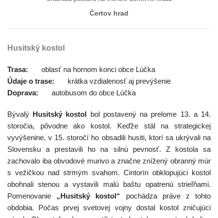
Čertov hrad
Husitský kostol
Trasa:
oblasť na hornom konci obce Lúčka
Údaje o trase:
krátka vzdialenosť aj prevýšenie
Doprava:
autobusom do obce Lúčka
Bývalý
Husitský kostol
bol postavený na prelome 13. a 14.
storočia, pôvodne ako kostol. Keďže stál na strategickej
vyvýšenine, v 15. storočí ho obsadili husiti, ktorí sa ukrývali na
Slovensku a prestavili ho na silnú pevnosť. Z kostola sa
zachovalo iba obvodové murivo a značne znížený obranný múr
s vežičkou nad strmým svahom. Cintorín obklopujúci kostol
obohnali stenou a vystavili malú baštu opatrenú strieľňami.
Pomenovanie
„Husitský kostol“
pochádza práve z tohto
obdobia. Počas prvej svetovej vojny dostal kostol zničujúci