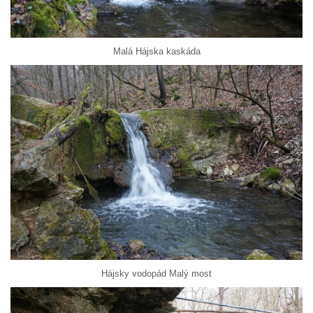
Malá Hájska kaskáda
Hájsky vodopád Malý most