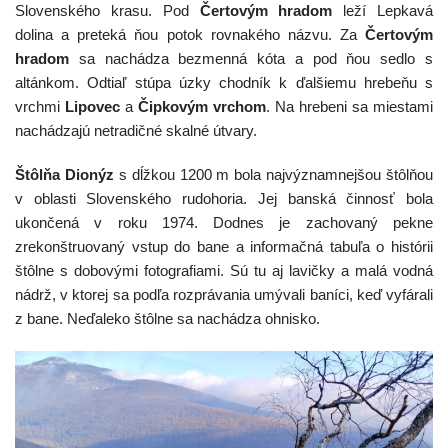
Slovenského krasu. Pod
Čertovým hradom
leží Lepkavá
dolina a preteká ňou potok rovnakého názvu. Za
Čertovým
hradom
sa nachádza bezmenná kóta a pod ňou sedlo s
altánkom. Odtiaľ stúpa úzky chodník k ďalšiemu hrebeňu s
vrchmi
Lipovec
a
Čipkovým vrchom
. Na hrebeni sa miestami
nachádzajú netradičné skalné útvary.
Štôlňa Dionýz
s dĺžkou 1200 m bola najvýznamnejšou štôlňou
v oblasti Slovenského rudohoria. Jej banská činnosť bola
ukončená v roku 1974. Dodnes je zachovaný pekne
zrekonštruovaný vstup do bane a informačná tabuľa o histórii
štôlne s dobovými fotografiami. Sú tu aj lavičky a malá vodná
nádrž, v ktorej sa podľa rozprávania umývali baníci, keď vyfárali
z bane. Neďaleko štôlne sa nachádza ohnisko.