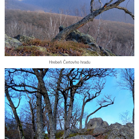
Hrebeň Čertovho hradu