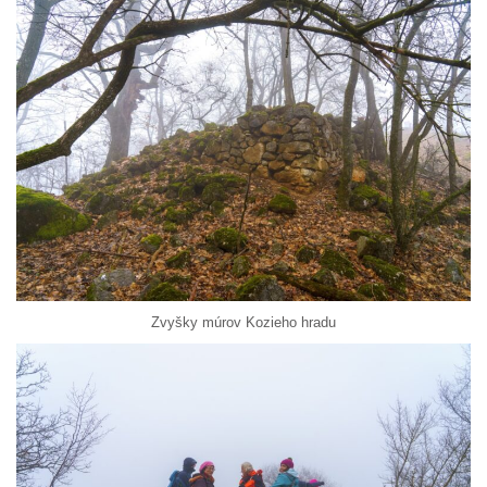
Zvyšky múrov Kozieho hradu