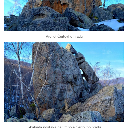
Vrchol Čertovho hradu
Skalnatá postava na vrchole Čertovho hradu